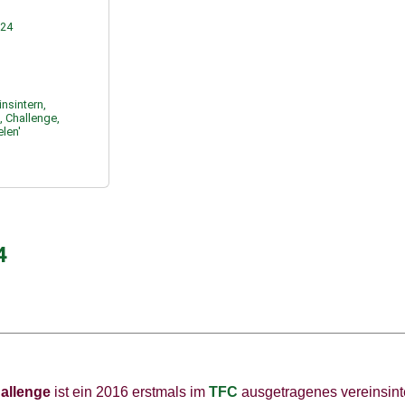
024
insintern,
, Challenge,
len'
4
allenge
ist ein 2016 erstmals im
TFC
ausgetragenes vereinsinte