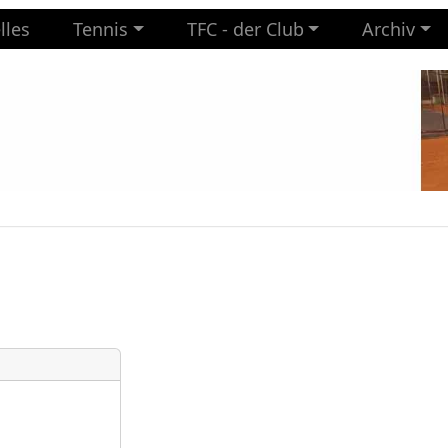
lles
Tennis
TFC - der Club
Archiv